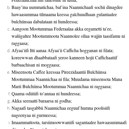
Baay’ina uummatichaa, bal’ina Naannichaafi sochii dinagdee
hawaasummaa tilmaama keessa galchuudhaan gulantaalee
bulchiinsaa dabalataan ni hundeessa;
Aangoon Mootummaa Federaalaa akka eegametti ta’ee,
waliigaltee Mootummoota Naannolee ollaa wajjin taasifamu ni
raggaasa;
Afyaa’iifi Itti aanaa Afyaa’ii Cafficha hogganan ni filata;
koreewwan dhaabbataafi yeroo kanneen hojii Caffichaatiif
barbaachisan ni moggaasa;
Miseensota Caffee keessaa Pireezidaantii Bulchiinsa
Mootummaa Naannichaa ni fila; Muudama miseensota Mana
Marii Bulchiinsa Mootummaa Naannichaa ni raggaasa;
Qaama odiitiifi to’annaa ni hundeessa;
Akka seeraatti baraarsa ni godha;
Nagaafi tasgabbii Naannichaa eeguuf humna poolisiifi
nageenyaa ni gurmeessa;
Imaammattoota, tarsiimoowwaniifi sagantaalee hawaasummaafi