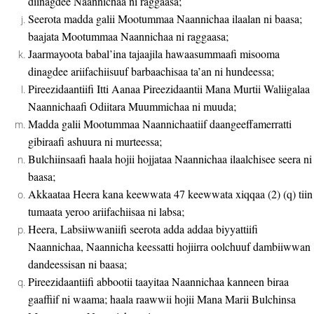
diinagdee Naannichaa ni raggaasa;
Seerota madda galii Mootummaa Naannichaa ilaalan ni baasa;
baajata Mootummaa Naannichaa ni raggaasa;
Jaarmayoota babal’ina tajaajila hawaasummaafi misooma
dinagdee ariifachiisuuf barbaachisaa ta’an ni hundeessa;
Pireezidaantiifi Itti Aanaa Pireezidaantii Mana Murtii Waliigalaa
Naannichaafi Odiitara Muummichaa ni muuda;
Madda galii Mootummaa Naannichaatiif daangeeffamerratti
gibiraafi ashuura ni murteessa;
Bulchiinsaafi haala hojii hojjataa Naannichaa ilaalchisee seera ni
baasa;
Akkaataa Heera kana keewwata 47 keewwata xiqqaa (2) (q) tiin
tumaata yeroo ariifachiisaa ni labsa;
Heera, Labsiiwwaniifi seerota adda addaa biyyattiifi
Naannichaa, Naannicha keessatti hojiirra oolchuuf dambiiwwan
dandeessisan ni baasa;
Pireezidaantiifi abbootii taayitaa Naannichaa kanneen biraa
gaaffiif ni waama; haala raawwii hojii Mana Marii Bulchinsa