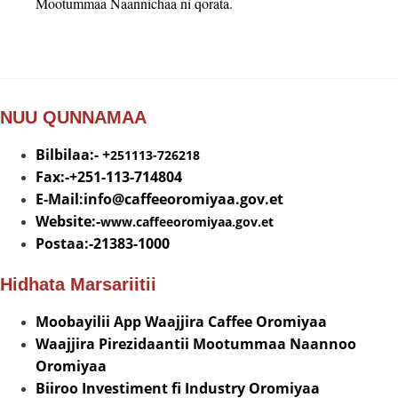
Mootummaa Naannichaa ni qorata.
NUU QUNNAMAA
Bilbilaa:- +
251113-726218
Fax:-+251-113-714804
E-Mail:info@
caffeeoromiyaa.gov.et
Website:-
www.caffeeoromiyaa.gov.et
Postaa:-21383-1000
Hidhata Marsariitii
Moobayilii App Waajjira Caffee Oromiyaa
Waajjira Pirezidaantii Mootummaa Naannoo
Oromiyaa
Biiroo Investiment fi Industry Oromiyaa