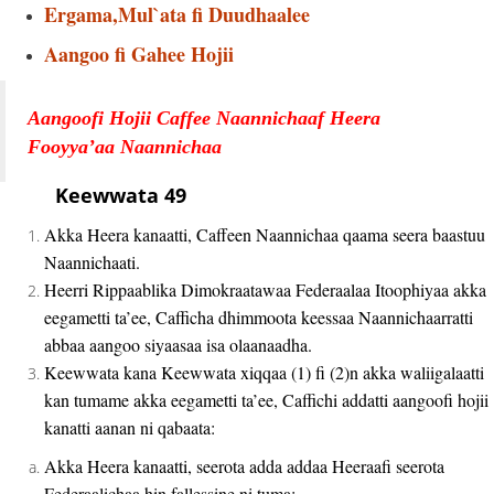
Ergama,Mul`ata fi Duudhaalee
Aangoo fi Gahee Hojii
Aangoofi Hojii Caffee Naannichaaf Heera
Fooyya’aa Naannichaa
Keewwata 49
Akka Heera kanaatti, Caffeen Naannichaa qaama seera baastuu
Naannichaati.
Heerri Rippaablika Dimokraatawaa Federaalaa Itoophiyaa akka
eegametti ta’ee, Cafficha dhimmoota keessaa Naannichaarratti
abbaa aangoo siyaasaa isa olaanaadha.
Keewwata kana Keewwata xiqqaa (1) fi (2)n akka waliigalaatti
kan tumame akka eegametti ta’ee, Caffichi addatti aangoofi hojii
kanatti aanan ni qabaata:
Akka Heera kanaatti, seerota adda addaa Heeraafi seerota
Federaalichaa hin fallessine ni tuma;