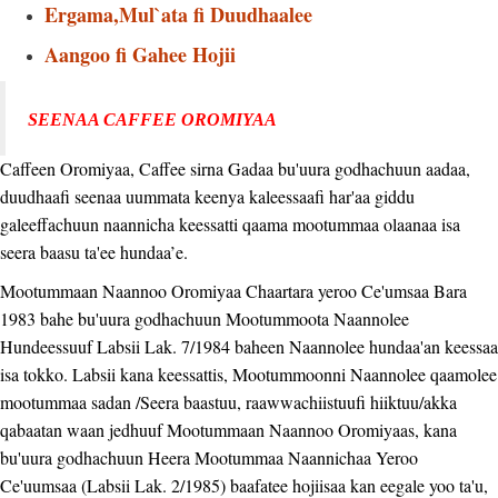
Ergama,Mul`ata fi Duudhaalee
Aangoo fi Gahee Hojii
SEENAA CAFFEE OROMIYAA
Caffeen Oromiyaa, Caffee sirna Gadaa bu'uura godhachuun aadaa,
duudhaafi seenaa uummata keenya kaleessaafi har'aa giddu
galeeffachuun naannicha keessatti qaama mootummaa olaanaa isa
seera baasu ta'ee hundaa’e.
Mootummaan Naannoo Oromiyaa Chaartara yeroo Ce'umsaa Bara
1983 bahe bu'uura godhachuun Mootummoota Naannolee
Hundeessuuf Labsii Lak. 7/1984 baheen Naannolee hundaa'an keessaa
isa tokko. Labsii kana keessattis, Mootummoonni Naannolee qaamolee
mootummaa sadan /Seera baastuu, raawwachiistuufi hiiktuu/akka
qabaatan waan jedhuuf Mootummaan Naannoo Oromiyaas, kana
bu'uura godhachuun Heera Mootummaa Naannichaa Yeroo
Ce'uumsaa (Labsii Lak. 2/1985) baafatee hojiisaa kan eegale yoo ta'u,