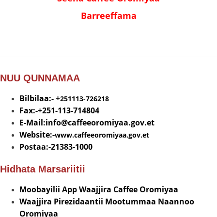
Barreeffama
NUU QUNNAMAA
Bilbilaa:- +
251113-726218
Fax:-+251-113-714804
E-Mail:info@
caffeeoromiyaa.gov.et
Website:-
www.caffeeoromiyaa.gov.et
Postaa:-21383-1000
Hidhata Marsariitii
Moobayilii App Waajjira Caffee Oromiyaa
Waajjira Pirezidaantii Mootummaa Naannoo
Oromiyaa