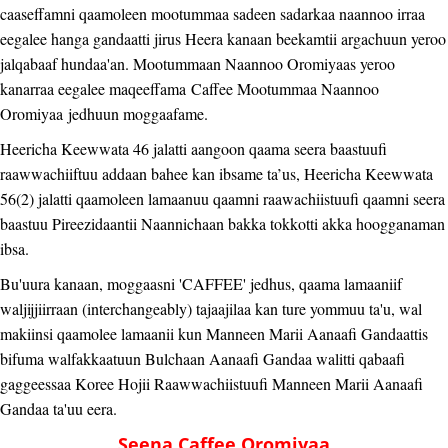
caaseffamni qaamoleen mootummaa sadeen sadarkaa naannoo irraa
eegalee hanga gandaatti jirus Heera kanaan beekamtii argachuun yeroo
jalqabaaf hundaa'an. Mootummaan Naannoo Oromiyaas yeroo
kanarraa eegalee maqeeffama Caffee Mootummaa Naannoo
Oromiyaa jedhuun moggaafame.
Heericha Keewwata 46 jalatti aangoon qaama seera baastuufi
raawwachiiftuu addaan bahee kan ibsame ta’us, Heericha Keewwata
56(2) jalatti qaamoleen lamaanuu qaamni raawachiistuufi qaamni seera
baastuu Pireezidaantii Naannichaan bakka tokkotti akka hoogganaman
ibsa.
Bu'uura kanaan, moggaasni 'CAFFEE' jedhus, qaama lamaaniif
waljijjiirraan (interchangeably) tajaajilaa kan ture yommuu ta'u, wal
makiinsi qaamolee lamaanii kun Manneen Marii Aanaafi Gandaattis
bifuma walfakkaatuun Bulchaan Aanaafi Gandaa walitti qabaafi
gaggeessaa Koree Hojii Raawwachiistuufi Manneen Marii Aanaafi
Gandaa ta'uu eera.
Seena Caffee Oromiyaa