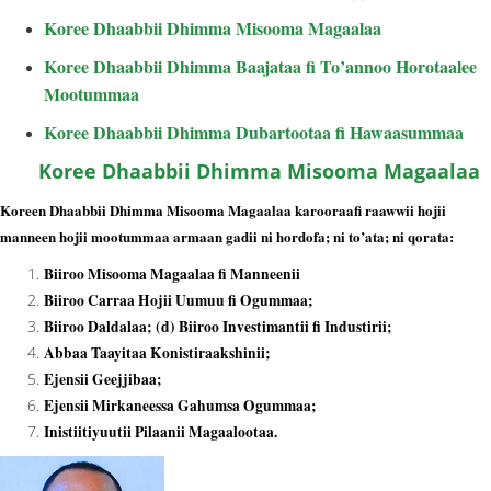
Koree Dhaabbii Dhimma Misooma Magaalaa
Koree Dhaabbii Dhimma Baajataa fi To’annoo Horotaalee
Mootummaa
Koree Dhaabbii Dhimma Dubartootaa fi Hawaasummaa
Koree Dhaabbii Dhimma Misooma Magaalaa
Koreen Dhaabbii Dhimma Misooma Magaalaa karooraafi raawwii hojii
manneen hojii mootummaa armaan gadii ni hordofa; ni to’ata; ni qorata:
Biiroo Misooma Magaalaa fi Manneenii
Biiroo Carraa Hojii Uumuu fi Ogummaa;
Biiroo Daldalaa; (d) Biiroo Investimantii fi Industirii;
Abbaa Taayitaa Konistiraakshinii;
Ejensii Geejjibaa;
Ejensii Mirkaneessa Gahumsa Ogummaa;
Inistiitiyuutii Pilaanii Magaalootaa.