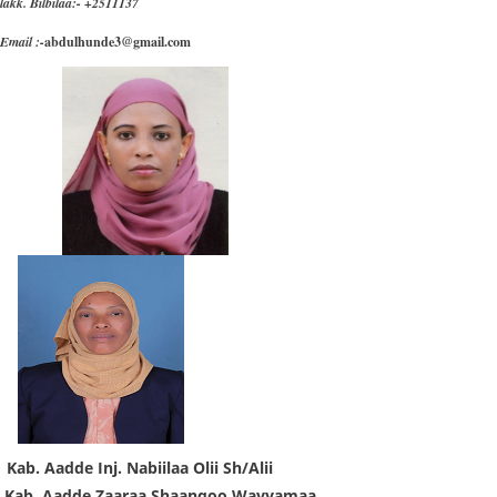
lakk. Bilbilaa:- +2511137
Email :-
abdulhunde3@gm
ail.com
Kab. Aadde Inj. Nabiilaa Olii Sh/Alii
Kab. Aadde Zaaraa Shaanqoo Wayyamaa