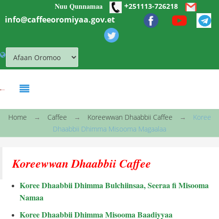
+
Nuu Qunnamaa
Skip to main content
251113-726218
info@caffeeoromiyaa.gov.et
You are here
Home
→
Caffee
→
Koreewwan Dhaabbii Caffee
→
Koree
Dhaabbii Dhimma Misooma Magaalaa
Koreewwan Dhaabbii Caffee
Koree Dhaabbii Dhimma Bulchiinsaa, Seeraa fi Misooma
Namaa
Koree Dhaabbii Dhimma Misooma Baadiyyaa