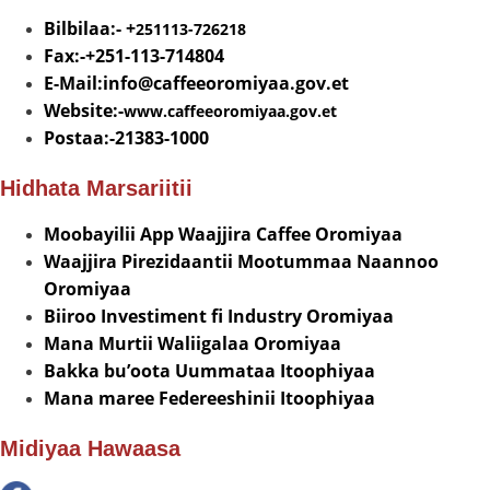
Bilbilaa:- +
251113-726218
Fax:-+251-113-714804
E-Mail:info@
caffeeoromiyaa.gov.et
Website:-
www.caffeeoromiyaa.gov.et
Postaa:-21383-1000
Hidhata Marsariitii
Moobayilii App Waajjira Caffee Oromiyaa
Waajjira Pirezidaantii Mootummaa Naannoo
Oromiyaa
Biiroo Investiment fi Industry Oromiyaa
Mana Murtii Waliigalaa Oromiyaa
Bakka bu’oota Uummataa Itoophiyaa
Mana maree Federeeshinii Itoophiyaa
Midiyaa Hawaasa